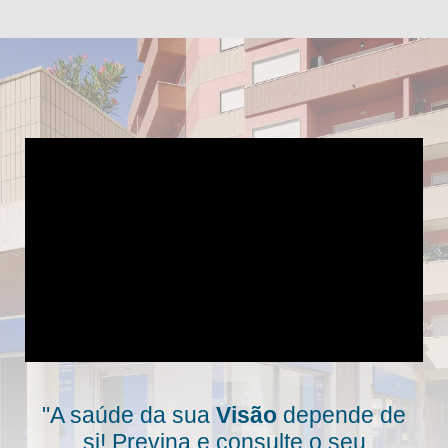
"A saúde da sua
Visão
depende de
si! Previna e consulte o seu