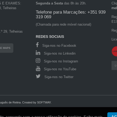
S E EXAMES:
Segunda a Sexta
das 8h às 20h.
Cli
, Telheiras
mel
Telefone para Marcações: +351 939
319 069
Reg
E1
(Chamada para rede móvel nacional)
Reg
º 29, Telheiras
REDES SOCIAIS
Lic
Siga-nos no Facebook
LE MAPS
Siga-nos no Linkedin
Siga-nos no Instagram
Siga-nos no YouTube
Siga-nos no Twitter
tuguês de Retina.
Created by
SOFTWAY
.
site, concorda com a nossa utilização de cookies.
Saiba mais.
AC