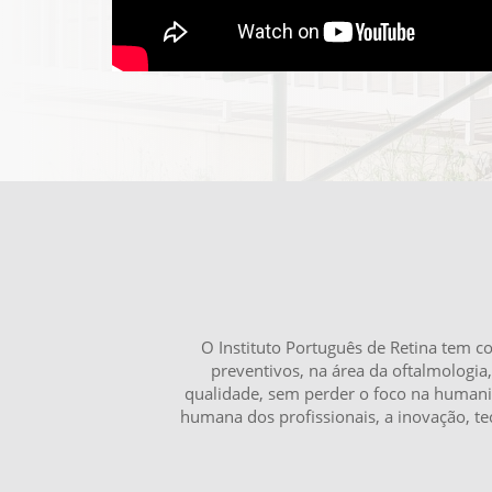
O Instituto Português de Retina tem c
preventivos, na área da oftalmologia
qualidade, sem perder o foco na humani
humana dos profissionais, a inovação, tec