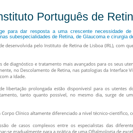
nstituto Português de Reti
rge para dar resposta a uma crescente necessidade de
 nas subespecialidades de Retina, de Glaucoma e cirurgia d
ade desenvolvida pelo Instituto de Retina de Lisboa (IRL), com q
s de diagnóstico e tratamento mais avançados para os seus uten
nte, no Descolamento de Retina, nas patologias da Interface Vít
com a Idade.
 de libertação prolongada estão disponíveisl para os utentes do
ratamento, tanto quanto possível, no mesmo dia, surge de u
 Corpo Clínico altamente diferenciado a nível técnico-científico, 
ssão de casos complexos entre os especialistas das diferen
ionar-se gradualmente para a prática de uma Oftalmologia de excel