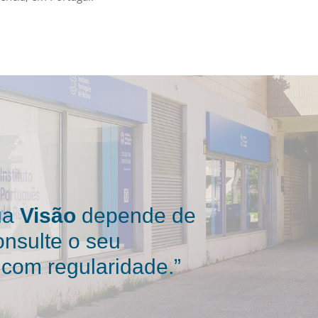
ua
Visão
depende de
onsulte o seu
 com regularidade.”