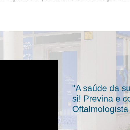
"A saúde da s
si! Previna e c
Oftalmologista