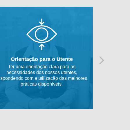
Orientação para o Utente
Inovação
Ter uma orientação clara para as
Manter um c
necessidades dos nossos utentes,
a investi
espondendo com a utilização das melhores
melhorar 
práticas disponíveis.