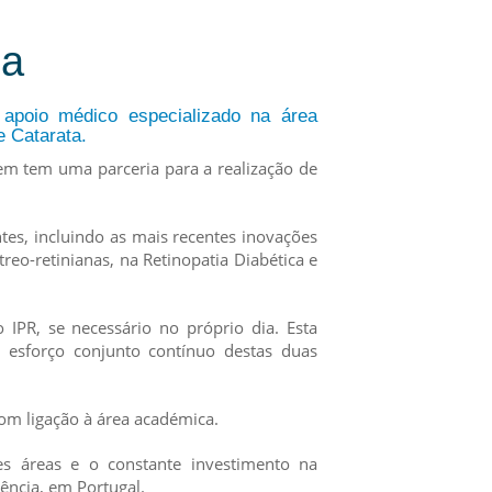
na
 apoio médico especializado na área
e Catarata.
uem tem uma parceria para a realização de
tes, incluindo as mais recentes inovações
reo-retinianas, na Retinopatia Diabética e
 IPR, se necessário no próprio dia. Esta
m esforço conjunto contínuo destas duas
com ligação à área académica.
tes áreas e o constante investimento na
ência, em Portugal.