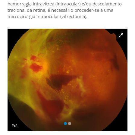
hemorragia intravítrea (intraocular) e/ou descolamento
tracional da retina, é necessário proceder-se a uma
microcirurgia intraocular (vitrectomia).
Pré