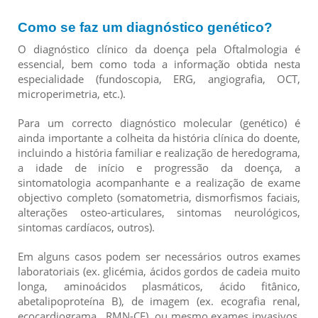
Como se faz um diagnóstico genético?
O diagnóstico clínico da doença pela Oftalmologia é
essencial, bem como toda a informação obtida nesta
especialidade (fundoscopia, ERG, angiografia, OCT,
microperimetria, etc.).
Para um correcto diagnóstico molecular (genético) é
ainda importante a colheita da história clínica do doente,
incluindo a história familiar e realização de heredograma,
a idade de início e progressão da doença, a
sintomatologia acompanhante e a realização de exame
objectivo completo (somatometria, dismorfismos faciais,
alterações osteo-articulares, sintomas neurológicos,
sintomas cardíacos, outros).
Em alguns casos podem ser necessários outros exames
laboratoriais (ex. glicémia, ácidos gordos de cadeia muito
longa, aminoácidos plasmáticos, ácido fitânico,
abetalipoproteína B), de imagem (ex. ecografia renal,
ecocardiograma , RMN-CE), ou mesmo exames invasivos,