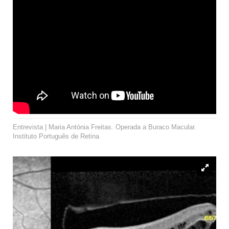
Entrevista | Maria Antónia Freitas. Operada a Buraco Macular.
Instituto Português de Retina