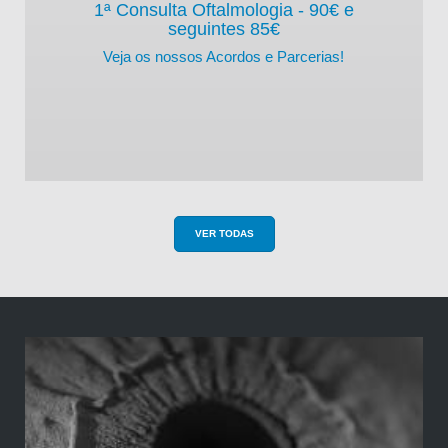
1ª Consulta Oftalmologia - 90
€ e
seguintes 85€
Veja os nossos Acordos e Parcerias!
VER TODAS