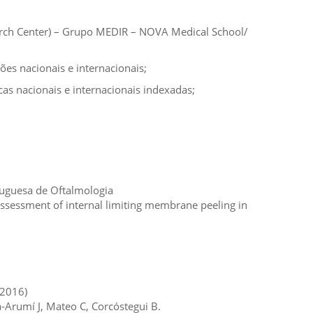
arch Center) – Grupo MEDIR – NOVA Medical School/
es nacionais e internacionais;
cas nacionais e internacionais indexadas;
tuguesa de Oftalmologia
assessment of internal limiting membrane peeling in
2016)
arcia-Arumí J, Mateo C, Corcóstegui B.