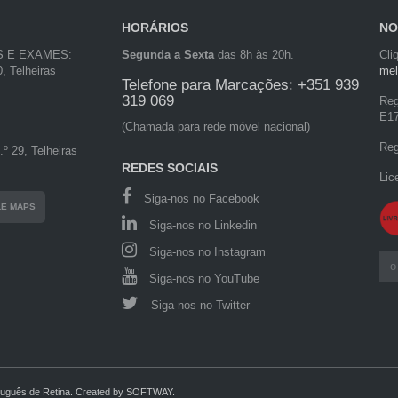
HORÁRIOS
NO
S E EXAMES:
Segunda a Sexta
das 8h às 20h.
Cli
, Telheiras
mel
Telefone para Marcações: +351 939
319 069
Reg
E1
(Chamada para rede móvel nacional)
Reg
º 29, Telheiras
REDES SOCIAIS
Lic
Siga-nos no Facebook
LE MAPS
Siga-nos no Linkedin
Siga-nos no Instagram
Siga-nos no YouTube
Siga-nos no Twitter
tuguês de Retina.
Created by
SOFTWAY
.