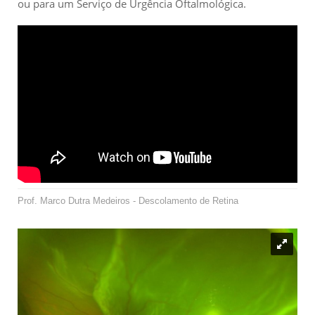
ou para um Serviço de Urgência Oftalmológica.
Prof. Marco Dutra Medeiros - Descolamento de Retina