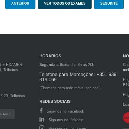
ANTERIOR
VER TODOS OS EXAMES
SEGUINTE
HORÁRIOS
NO
S E EXAMES:
Segunda a Sexta
das 8h às 20h.
Cli
, Telheiras
mel
Telefone para Marcações: +351 939
319 069
Reg
E1
(Chamada para rede móvel nacional)
Reg
º 29, Telheiras
REDES SOCIAIS
Lic
Siga-nos no Facebook
LE MAPS
Siga-nos no Linkedin
Siga-nos no Instagram