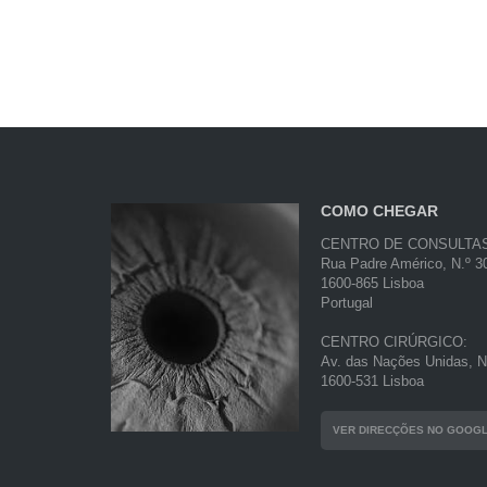
COMO CHEGAR
CENTRO DE CONSULTA
Rua Padre Américo, N.º 30
1600-865 Lisboa
Portugal
CENTRO CIRÚRGICO:
Av. das Nações Unidas, N.
1600-531 Lisboa
VER DIRECÇÕES NO GOOG