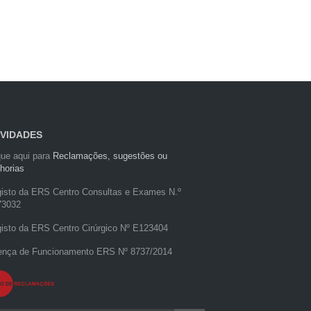
VIDADES
que aqui para
Reclamações, sugestões ou
horias
isto da ERS Centro Consultas e Exames N.º
73032
isto da ERS Centro Cirúrgico Nº E123404
ença de Funcionamento ERS Nº 8737/2014