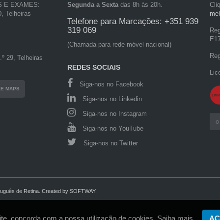
S E EXAMES:
Segunda a Sexta
das 8h às 20h.
Cli
, Telheiras
mel
Telefone para Marcações: +351 939
319 069
Reg
E1
(Chamada para rede móvel nacional)
Reg
º 29, Telheiras
REDES SOCIAIS
Lic
Siga-nos no Facebook
LE MAPS
Siga-nos no Linkedin
Siga-nos no Instagram
Siga-nos no YouTube
Siga-nos no Twitter
tuguês de Retina.
Created by
SOFTWAY
.
site, concorda com a nossa utilização de cookies.
Saiba mais.
AC