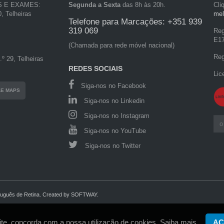
S E EXAMES:
Segunda a Sexta
das 8h às 20h.
Cli
, Telheiras
mel
Telefone para Marcações: +351 939
319 069
Reg
E1
(Chamada para rede móvel nacional)
Reg
º 29, Telheiras
REDES SOCIAIS
Lic
Siga-nos no Facebook
LE MAPS
Siga-nos no Linkedin
Siga-nos no Instagram
Siga-nos no YouTube
Siga-nos no Twitter
tuguês de Retina.
Created by
SOFTWAY
.
site, concorda com a nossa utilização de cookies.
Saiba mais.
AC