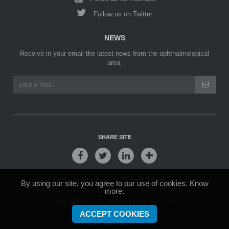
Follow us on Twitter
NEWS
Receive in your email the latest news from the ophthalmological
area.
SHARE SITE
By using our site, you agree to our use of cookies.
Know
DISCLAIMER
more.
© Copyright 2017 IPR - Instituto Português de Retina.
Created by
SOFTWAY
.
ACCEPT COOKIES